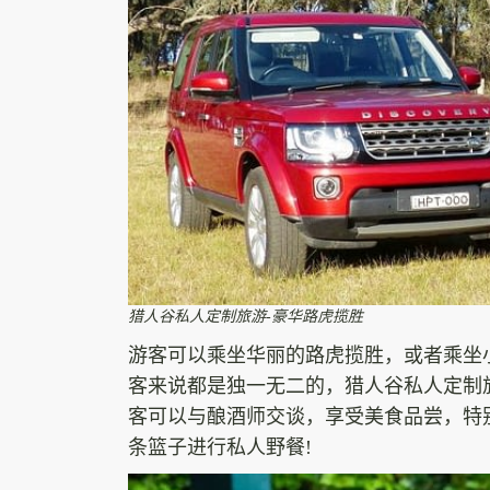
猎人谷私人定制旅游-豪华路虎揽胜
游客可以乘坐华丽的路虎揽胜，或者乘坐
客来说都是独一无二的，猎人谷私人定制
客可以与酿酒师交谈，享受美食品尝，特
条篮子进行私人野餐!