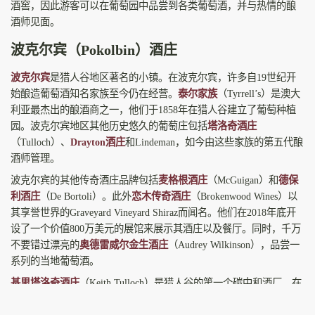
酒窖，因此游客可以在葡萄园中品尝到各类葡萄酒，并与热情的酿
酒师见面。
波克尔宾（Pokolbin）酒庄
波克尔宾
是猎人谷地区著名的小镇。在波克尔宾，许多自19世纪开
始酿造葡萄酒知名家族至今仍在经营。
泰尔家族
（Tyrrell’s）是澳大
利亚最杰出的酿酒商之一，他们于1858年在猎人谷建立了葡萄种植
园。波克尔宾地区其他历史悠久的葡萄庄包括
塔洛奇酒庄
（Tulloch）、
Drayton酒庄
和Lindeman，如今由这些家族的第五代酿
酒师管理。
波克尔宾的其他传奇酒庄品牌包括
麦格根酒庄
（McGuigan）和
德保
利酒庄
（De Bortoli）。此外
恋木传奇酒庄
（Brokenwood Wines）以
其享誉世界的Graveyard Vineyard Shiraz而闻名。他们在2018年底开
设了一个价值800万美元的展馆来展示其酒庄以及餐厅。同时，千万
不要错过漂亮的
奥德雷威尔金生酒庄
（Audrey Wilkinson），品尝一
系列的当地葡萄酒。
基思塔洛奇酒庄
（Keith Tulloch）是猎人谷的第一个碳中和酒厂。在
品酒之后，游客可以在帽子餐厅
缪斯厨房
（Muse Kitchen）享用午