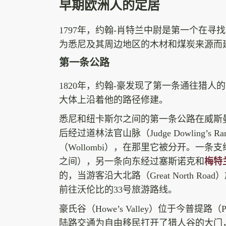
早期欧洲人的定居
1797年，约翰-肖特兰中尉是第一个在
为悉尼及其周边地区的木材和煤炭来源而
第一条公路
1820年，约翰-豪发现了第一条通往猎人
大体上沿着他的路径修建。
悉尼和纽卡斯尔之间的第一条公路在威斯曼渡口（
后经过道林法官山脉（Judge Dowling’s 
（Wollombi），在那里它被分开。一条支线向北
之间），另一条向东经过塞斯诺克和
梅特
的，当游客沿大北路（Great North 
前往沃伦比的33号旅游路线。
豪氏谷（Howe’s Valley）位于今普提路
陆路交通为自由移民打开了猎人谷的大门