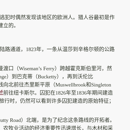
寻找逃犯时偶然发现该地区的欧洲人。猎人谷最初是作
建立的。
的陆路通道，1823年，一条从温莎到辛格尔顿的公路
Wiseman’s Ferry）跨越霍克斯伯里河，然
Range）到巴克蒂（Bucketty），再到沃伦比
前往杰里斯平原（Muswellbrook和Singleton
兰
前往纽卡斯尔。囚犯在1826年至1836年期间建造
Road）旅行时，仍然可以看到许多囚犯建造的原始特征；
（Putty Road）北端，是为了纪念这条路线的开拓者。
，农牧业活动的经济重要性迅速增长，与木材和采