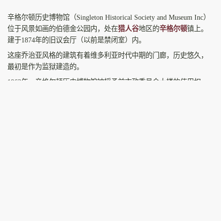
辛格尔顿历史博物馆（Singleton Historical Society and Museum Inc）
位于风景如画的伯德金公园内，处在
猎人谷
地区的
辛格尔顿
镇上。
建于1874年的旧议会厅（以前是禁闭室）内。
这座乔治亚风格的建筑有着维多利亚时代中期的门廊，历史悠久，
最初是作为监狱建造的。
1963年，辛格尔顿历史博物馆被授予前市政委员会大楼的使用权，
该建筑现在是广泛的历史博物馆的所在地。从最初的马车，到家
具、农业机械和厨房用品，博物馆为每个人提供了一些东西。
官网
博物馆官网
相关阅读