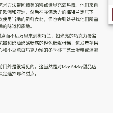
艺术方法带回精美的糕点世界充满热情。他们来自
了欧洲和亚洲，然后在充满活力的梅特兰定居下
欢使用当地的新鲜食材，但也会到处寻找他们所需
确的味道和质地。
品店的甜点而不远万里来到梅特兰，如光亮的巧克力覆盆
花瓣和奶油奶酪糖霜的橙色糖浆蛋糕、迸发着苹果
心和小豆蔻白巧克力釉的冬季椰子芝士蛋糕或潘娜
是很常见的，这当然是对Icky Sticky甜品店
决定选择哪种甜点。