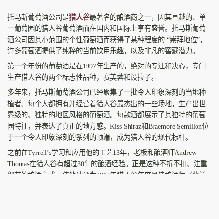
托马斯葡萄酒公司是
猎人谷
最著名的酿酒商之一，因其卓越的、单
一葡萄园的猎人谷葡萄酒而在国内和国际上享有盛誉。托马斯葡萄
酒公司因其小范围的个性葡萄酒而获得了某种程度的 “崇拜地位”，
许多葡萄酒提供了纯粹的当前饮用乐趣，以及非凡的窖藏潜力。
第一个年份的葡萄酒是在1997年生产的，绝对的专注和决心，专门
生产猎人谷的两个标志性品种，赛美蓉和设拉子。
多年来，托马斯葡萄酒公司已经聚集了一批令人印象深刻的当地种
植者。每个人都拥有并经营着猎人谷最杰出的一些场地，生产出世
界级的、独特的地区风格的葡萄酒。每款酒都展示了其独特的葡萄
园特征，并表达了真正的地方感。Kiss Shiraz和Braemore Semillon位
于一个令人印象深刻的系列的顶端，成为猎人谷的现代标杆。
之前在Tyrrell’s学习和应用他的工艺13年，老板和酿酒师Andrew
Thomas在猎人谷有超过30年的酿酒经验。正是这种不折不扣、注重
细节的酿酒方式，使他被评为2014年猎人谷年度最佳酿酒师（此前
曾在2008年获得该奖项），同时也为他在葡萄酒展上获得的奖杯、
奖牌和令人羡慕的好评作出了贡献。
托马斯酒庄葡萄园