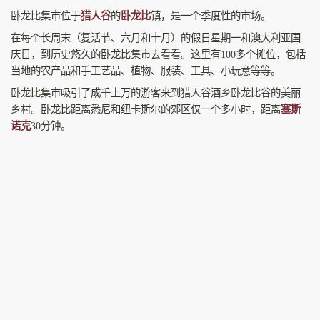
卧龙比集市位于
猎人谷
的
卧龙比
镇，是一个季度性的市场。
在每个长周末（复活节、六月和十月）的假日星期一和澳大利亚国
庆日，到历史悠久的卧龙比集市去看看。这里有100多个摊位，包括
当地的农产品和手工艺品、植物、服装、工具、小玩意等等。
卧龙比集市吸引了成千上万的游客来到猎人谷酒乡卧龙比谷的美丽
乡村。卧龙比距离悉尼和纽卡斯尔的郊区仅一个多小时，距离
塞斯
诺克
30分钟。
参观和体验卧龙比的轻松氛围，这里拥有丰富的活动、住宿和景
点，如精品葡萄酒厂、一流的自然美景和丰富的历史。
官网
卧龙比集市官网
相关阅读