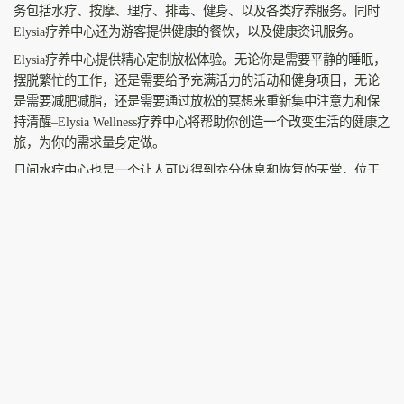
务包括水疗、按摩、理疗、排毒、健身、以及各类疗养服务。同时
Elysia疗养中心还为游客提供健康的餐饮，以及健康资讯服务。
Elysia疗养中心提供精心定制放松体验。无论你是需要平静的睡眠，
摆脱繁忙的工作，还是需要给予充满活力的活动和健身项目，无论
是需要减肥减脂，还是需要通过放松的冥想来重新集中注意力和保
持清醒–Elysia Wellness疗养中心将帮助你创造一个改变生活的健康之
旅，为你的需求量身定做。
日间水疗中心也是一个让人可以得到充分休息和恢复的天堂，位于
酒店
的中心位置。Elysia Wellness疗养中心的日间水疗和健康中心提
供一系列的治疗方法、疗法和设施，为您提供卓越的水疗体验。花
点时间体验放松的治疗，或通过他们新的恢复性疗法一扫日常的疲
惫，所有这些都在他们的健康中心提供，该中心位于疗养院内，方
便日间游客和疗养项目的客人使用。
Elysia疗养中心价格
Elysia疗养中心着重于提供高端疗养项目，其价格会比普通SPA或者
水疗项目更贵，但绝对物有所值。Elysia疗养中心提供从$1235澳元
的周末两晚短期放松套餐到$3906澳元的7天健康恢复套餐不等的各