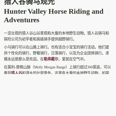
猎人谷骑马观光
Hunter Valley Horse Riding and
Adventures
一览壮观的猎人谷山谷景观和大量的本地野生动物。猎人谷骑马和
探险公司为初学者和高级骑手提供越野骑行。
小马骑行可以在山路上骑行。也有适合小宝宝的骑行活动。他们提
供个性化的骑行，野餐骑行，日落骑行，以及为企业团体骑行。求
婚永远是那么受欢迎。在
勒弗戴尔
，爱就在空气中。
在莫利-摩根山脉（Molly Morgan Range）上骑行超过300英亩，可以
看到
猎人谷
和酒乡的壮观景色。这里有大量的本地野生动物，如袋
鼠、袋熊、负鼠、楔尾鹰和众多鸟类。
拖拉机干草车很受欢迎，你可以喂养农场的动物，如德文牛和小
牛、山羊、绵羊、羔羊和大马–Percherons。还可以看到可爱的马
车。住在这里，享受山顶的和平与宁静，俯瞰
勒弗戴尔
和
波高尔宾
葡萄园。 5至99岁的小贩卡丁车非常有趣。烧烤和野餐设施。全地形
车农场之旅 这是一个家族式经营的企业。