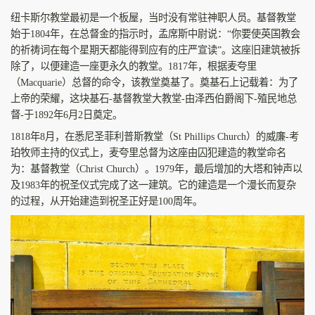
纽卡斯尔教堂最初是一个板屋，当时没有常驻神职人员。基督教堂
始于1804年，在总督金的指示时，孟席斯中尉说：“你要使英国教会
的祈祷词在每个星期天都能得到应有的庄严宣读”。这座旧建筑被拆
除了，以便建造一座更永久的教堂。1817年，根据麦夸里
（Macquarie）总督的命令，该教堂奠基了。奠基石上记载着：为了
上帝的荣耀，这块基石-基督教堂大教堂-由泽西伯爵阁下-殖民地总
督-于1892年6月2日奠定。
1818年8月，在悉尼圣菲利普斯教堂（St Phillips Church）的威廉-考
珀牧师主持的仪式上，麦夸里总督为这座由囚犯建造的教堂命名
为：基督教堂（Christ Church）。1979年，最后增加的大塔和钟声以
及1983年的祝圣仪式完成了这一建筑。它的建造是一个漫长而复杂
的过程，从开始建造到祝圣正好是100周年。