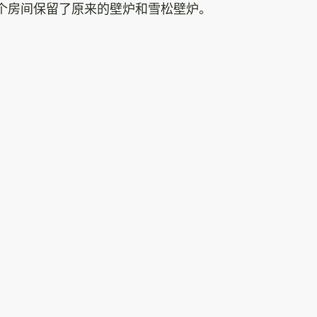
个房间保留了原来的壁炉和雪松壁炉。
猎人谷巧克力公
司