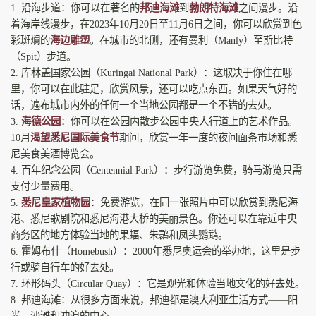
1. 沿海步道：你可以在著名的
邦迪海滩
到
勃朗特海滩
之间漫步。沿
着海岸线漫步，在2023年10月20日至11月6日之间，你可以欣赏到色
彩斑斓的
海边雕塑
。在城市的北侧，还有曼利（Manly）至斯比特
（Spit）步道。
2. 库林盖国家公园（Kuringai National Park）：这取决于你住在哪
里，你可以在此驻足，欣赏风景，还可以吃点东西。如果天气好的
话，遍布城市内外的任何一个当地公园都是一个不错的去处。
3.
海德公园
：你可以在公园内散步公园中央人行道上的艺术作品。
10月
渴望悉尼国际美食节
期间，欣赏一年一度的夜间面条市场和悉
尼美食美酒博览会。
4. 百年纪念公园（Centennial Park）：步行游览免费，骑马游览只需
支付少量费用。
5.
悉尼皇家植物园
：免费游览，在同一张照片中可以欣赏到悉尼海
港、悉尼歌剧院和悉尼海港大桥的美丽景色。你还可以在靠近中央
商务区的地方体验当地的果蝠、朱鹮和凤头鹦鹉。
6. 霍姆布什（Homebush）：2000年悉尼奥运会的举办地，这里是步
行或骑自行车的好去处。
7. 环形码头（Circular Quay）：它是观光和体验当地文化的好去处。
8. 邦迪海滩：从很多方面来说，邦迪都是澳大利亚生活方式——阳
光、沙滩和冲浪的中心。