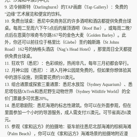
9. 达令赫斯特（Darlinghurst）的TAP画廊（Tap Gallery）：免费的
“边缘”艺术展览和便宜的饮料。
10. 免费台球桌：悉尼中央商务区的许多酒吧和酒店都提供免费台球
桌。每周二至周六下午5点后的屋顶酒吧（Roof Bar），或每周二晚7
点后在恩莫尔埃奇韦尔路167号的金色大麦（Golden Barley）。此
外，你还可以前往位于格里比（Glebe）圣约翰斯路（St Johns
Road）162号的纳格头酒店（Nag’s Head Hotel），那里周日全天都提
供免费台球桌。
11. 狂欢节（悉尼）：色彩缤纷，热闹非凡，每年三月初都会举行。
12. 月神公园（悉尼）：进入月神公园是免费的，但如果你想体验其
中的游乐设施，则需要花费约10澳元。
13. 组合通票或探索三重通票：悉尼水族馆（Sydney Aquarium）、悉
尼塔包括OzTrek和悉尼野生动物世界（Sydney Wildlife World）的全
价门票最多可优惠20%。
14. 悉尼歌剧院：悉尼海港的标志性建筑。你可以在外面参观，但在
里面参加一个小时的导游服务，成人需支付35澳元。可节省高达6澳
元。
15. 参观《家和远方》的拍摄地：驱车前往悉尼北部海滩的棕榈海滩
（Palm Beach），你可以在《家和远方》海滩场景的拍摄地附近漫