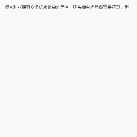
澳大利亚拥有众多优质葡萄酒产区，购买葡萄酒显然需要花钱，但
品尝这些葡萄酒通常不需要花钱。骑自行车在葡萄园与葡萄园之间
转转，价格会更便宜。我们建议你游览悉尼附近的葡萄酒产区：
18. 新南威尔士州
猎人谷
（Hunter Valley）：从悉尼向北驱车数小时
即可到达以葡萄酒、橄榄和巧克力闻名的猎人谷。
19. 新南威尔士州穆吉（Mudgee）：不妨把车停在精品葡萄园周围，
来一次风景如画、充满活力的品酒之旅。
猎人谷游客