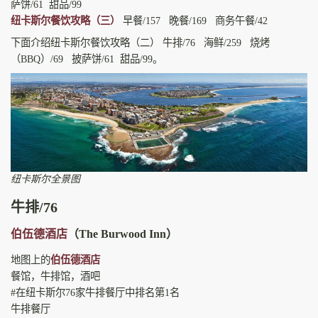
萨饼/61 甜品/99
纽卡斯尔餐饮攻略（三）
早餐/157 晚餐/169 商务午餐/42
下面介绍纽卡斯尔餐饮攻略（二） 牛排/76 海鲜/259 烧烤
（BBQ）/69 披萨饼/61 甜品/99。
纽卡斯尔全景图
牛排/76
伯伍德酒店
（The Burwood Inn）
地图上的
伯伍德酒店
餐馆，牛排馆，酒吧
#在纽卡斯尔76家牛排餐厅中排名第1名
牛排餐厅