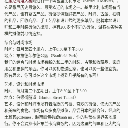
在
悉尼海港大桥
附近有一个叫基里比利市场（Kirribilli Markets），
它是悉尼历史最悠久、最受欢迎的市场之一。基里比利市场既有当
代产品，也有复古产品。摊位提供新鲜农产品、时尚、古董、独特
的礼品，回收商品、手工艺品和设计师的更多单品。随着本地设计
师和二手时装摊位的出现，拥有200多个不同的摊位，游客在各种各
样的摊位前尽情选择。
综合与时尚市场
时间：每月第四个周六，上午8:30至下午3:00
地点：布拉德菲尔德公园（Bradfield Park）
我们的综合与时尚市场有新的和二手的时装、古董和收藏品、家庭
用品和更多的东西。你可以买礼物送回家，也可以买一些便宜货。
顾名思义，你可以在这个市场上找到几乎所有的东西！
艺术、设计和时尚市场
时间：每月第二个星期日，上午8:30至下午3:00
地点：伯顿街隧道（Burton Street Tunnel）
艺术、设计和时尚市场有着活跃的气氛、奇妙的摊位、伟大的产品
和美味的食物。市场有众多食品摊位，品尝日本的融合包，经典的
土耳其gozlemes，越南面包卷或banh mi，你的味蕾在世界各地旅
行。你不会漏掉卡萨布兰卡海鲜饭的，因为这里的气味和巨大的海