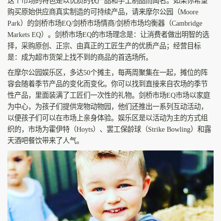
这个市场的特色是以优质的农产品和手工制品而闻名。如果你希望
购买原始供应商真实制造的可持续产品，请来摩尔公园（Moore
Park）的剑桥市场EQ/剑桥市场情商/剑桥市场均衡器（Cambridge
Markets EQ）。剑桥市场EQ的市场理念是：让消费者做出明智的选
择，采购原创、正宗、由真正的工匠生产的优质产品；经营目标
是：成为超市货架上找不到的商品的首选场所。
在摩尔公园娱乐区，多达50个摊主，每两周聚集在一起，摊位的阵
容会随着季节产品的变化而变化。你可以找到直接来自农场的季节
性产品，里面装满了工匠们一次性的礼物。剑桥市场EQ市场以家庭
为中心，为孩子们提供宠物动物园，他们还推出一系列互动活动，
以便孩子们可以在市场上亲身体验。娱乐区是以活动为主的方式组
织的，市场为霍伊特（Hoyts）、罢工保龄球（Strike Bowling）和露
天酒吧餐饮带来了人气。