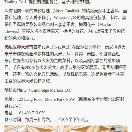
Trading Co.）提供的法国食品、篮子和条纹T恤。
叫你眼前一亮的神韵蜡烛（Verve Candles）的精美天然手工香皂，面
霜和蜡烛，令人爱不释手。Wrappsody公司的高级包装纸、卡片、丝
带和圣诞糖果及装饰品也叫人恋恋不舍。梅园花卉（Mayfarm
Flowers）直接从当地农场带来一桶桶的鲜花，为市场带来了五彩缤
纷的色彩和活力。
悉尼世界大米节
每年12月1日-12月2日在摩尔公园举行。悉尼世界大
米节带你探索全球多样性的大米，从菲律宾、泰国、印度到西班
牙，世界各地都有以大米为主的菜肴，以及其他标志性的菜单项
目。节日有200多款大米美食，高手云集的烹饪展示，清酒大师班等
等。还有丰富的文化娱乐活动，以及舞蹈表演。这是免费参与共享
主食的世界大米独特之旅。
剑桥市场EQ（Cambridge Markets EQ）
地址：122 Lang Road, Moore Park NSW（新南威尔士州‎摩尔公园郎
路122号）
电话：+61 400 713 059
营业时间：每周三和周六，上午8点至下午2点。