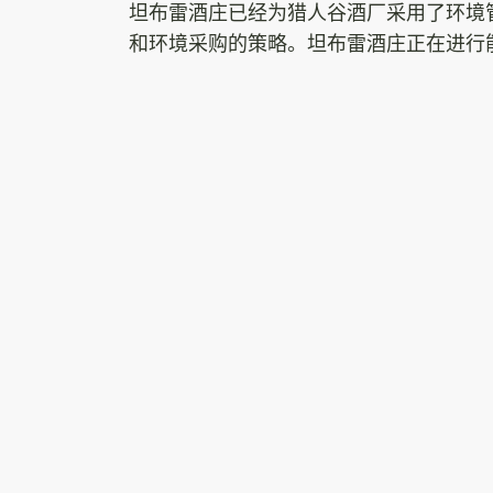
坦布雷酒庄已经为猎人谷酒厂采用了环境
和环境采购的策略。坦布雷酒庄正在进行
酒庄对酒厂的产出（葡萄和茎）进行堆肥
所有的农业都很关键，但也是有机农民的
坦布雷酒庄还利用有氧细菌回收酒厂的用
园。
坦布雷酒庄酿酒工艺
从2016年开始，坦布雷酒庄的酿酒工艺
考虑到那些不能忍受葡萄酒中正常硫磺含
萄酒–并推出 “无防腐剂 “系列坦布雷葡萄
首席酿酒师马克-戴维森自1986年以来
Shannon Burgess-Moore的带领