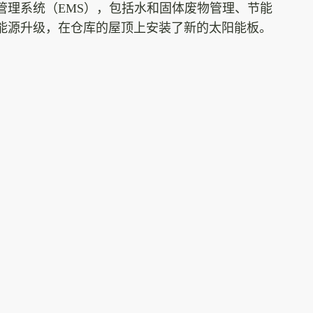
管理系统（EMS），包括水和固体废物管理、节能
能源升级，在仓库的屋顶上安装了新的太阳能板。
，并将其撒在葡萄园里，以帮助增加有机物。这对
重点。
水。这些水然后通过我们的滴灌系统重新用于葡萄
已经从取消了传统意义上的动物蛋白的使用。
量的消费者，坦布雷葡萄酒不添加硫磺，是有机葡
酒。
连续管理多个年份的葡萄酒，现在在集团酿酒师
下，酒庄继续保持酒庄的质量和创新传统。