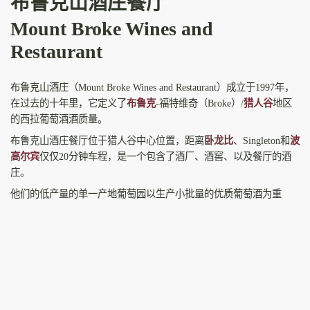
布鲁克山酒庄餐厅
Mount Broke Wines and
Restaurant
布鲁克山酒庄（Mount Broke Wines and Restaurant）成立于1997年，
在过去的十年里，它定义了
布鲁克
-福特维奇（Broke）/
猎人谷
地区
的西拉葡萄酒酒质量。
布鲁克山酒庄餐厅位于猎人谷中心位置，距离
卧龙比
、Singleton和
波
高尔宾
仅仅20分钟车程，是一个包含了酒厂、酒窖、以及餐厅的酒
庄。
他们的低产量的单一产地葡萄园以生产小批量的优质葡萄酒为重
点。该系列葡萄酒还包括赛美蓉、凡德罗、霞多丽和巴贝拉的精
品。
欣赏断背山脉的美丽景色，同时享受断布鲁克山餐厅的美味午餐。
在凉爽的友好氛围中，从欧洲啤酒单、金汤力酒或伏特加酒中选择
一杯饮料，放松一下。
布鲁克山酒厂还为婚礼和活动提供了完美的场所。