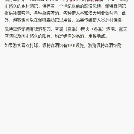
史悠久的乡村酒馆，保存着一个世纪以前的装潢风貌。佩特森酒馆
提供冰镇啤酒、各种瓶装啤酒、各种猎人谷和澳大利亚葡萄酒。此
外，游客也可以在佩特森酒馆里用餐，品尝传统猎人谷乡村佳肴。
佩特森酒馆拥有啤酒花园、空调（夏季）/明火（冬季）酒吧、露天
庭院以及历史悠久的阳台，均是绝佳的品酒、用餐地点。
如果游客喜欢打球，佩特森酒馆有TAB设施。游览佩特森酒馆附
近，游客可以置身在一两百年前的历史建筑中享用咖啡、啤酒、下
午茶以及当地的特色美食。佩特森是游客打卡拍照，探索特色美
食、参观传统酒庄的绝佳旅游目的地。
官网
佩特森酒馆官网
相关阅读