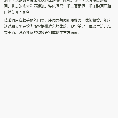
酒庄可以给游客带来无以伦比的旅行体验。该庄园以其温馨的氛
围、景点的澳大利亚建筑、特色酒窖与手工葡萄酒、手工酿酒厂和
自然美景而闻名。
鸣溪酒庄有着美丽的山景、庄园葡萄园和橄榄园、休闲餐饮、年度
活动和大型宾馆为游客提供难忘的体验。观赏美景，体验生活，品
尝美酒。匠心独运的微妙差别体现在方方面面。
鸣溪酒庄酒窖周四至周日开放，其他时间则需预约。
官网
鸣溪酒庄官网
相关阅读