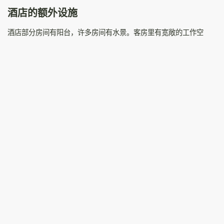
酒店的额外设施
酒店部分房间有阳台，许多房间有水景。客房里有宽敞的工作空
间、iPod®基座、有线电视。所有客房和部分公共区域提供免费WiFi
和有线网络。
酒店有现代化的健身中心、蒸汽房和热水浴缸，3个自然采光的活动
功能空间。
酒店提供现代澳大利亚餐饮和周末下午茶。
现代澳大利亚餐饮