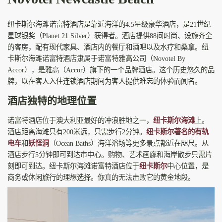
纽卡斯尔海滩诺富特酒店是靠近海洋的4.5星级豪华酒店，是21世纪
星球银奖（Planet 21 Silver）获得者。酒店提供88间时尚、设施齐全
的客房，配有现代家具、酒店内的餐厅和酒吧以及水疗和桑拿。纽
卡斯尔海滩诺富特酒店隶属于诺富特雅高公司（Novotel By
Accor），是雅高（Accor）旗下的一个品牌酒店。这个历史悠久的品
牌，以在客人入住连锁酒店期间为客人提供难忘的体验而闻名。
酒店独特的地理位置
诺富特酒店位于澳大利亚最好的冲浪胜地之一，
纽卡斯尔海滩
上。
酒店距离海滩只有200米远，只需步行2分钟。
纽卡斯尔著名的有轨
电车
和
妖怪洞
（Ocean Baths）海洋浴场等更多景点都近在咫尺。从
酒店步行5分钟即可到达市中心。购物、艺术画廊和海岸散步只需片
刻即可到达。纽卡斯尔海滩诺富特酒店位于
纽卡斯尔
中心位置，是
商务或休闲旅行的理想选择。你真的无法击败它的黄金地段。