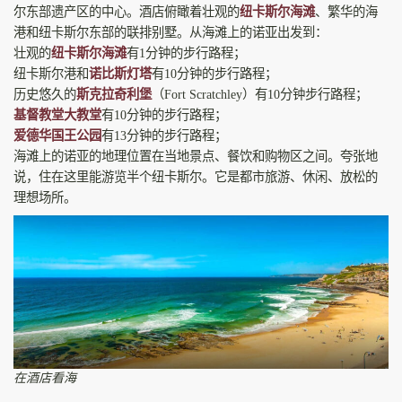
尔东部遗产区的中心。酒店俯瞰着壮观的
纽卡斯尔海滩
、繁华的海
港和纽卡斯尔东部的联排别墅。从海滩上的诺亚出发到：
壮观的
纽卡斯尔海滩
有1分钟的步行路程；
纽卡斯尔港和
诺比斯灯塔
有10分钟的步行路程；
历史悠久的
斯克拉奇利堡
（Fort Scratchley）有10分钟步行路程；
基督教堂大教堂
有10分钟的步行路程；
爱德华国王公园
有13分钟的步行路程；
海滩上的诺亚的地理位置在当地景点、餐饮和购物区之间。夸张地
说，住在这里能游览半个纽卡斯尔。它是都市旅游、休闲、放松的
理想场所。
在酒店看海