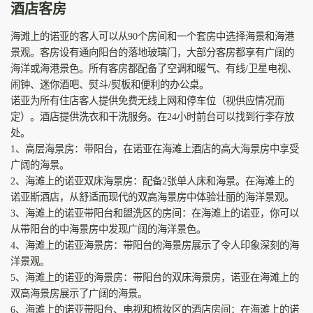
酒店客房
海滩上的诺亚的客人可以从90个房间和一个套房中选择海景和海港
景观。客房设有通向阳台的落地玻璃门，大部分客房都享有广阔的
海洋或海港景色。所有客房都配备了空调和暖气、有线/卫星电视、
闹钟、迷你酒吧、熨斗/熨板和便利的办公桌。
诺亚为所有住店客人提供免费无线上网和停车位（视供应情况而
定）。酒店提供洗衣和干洗服务。在24小时前台可以找到行李存放
处。
1、高层海景房：带阳台，在诺亚在海滩上酒店的高大海景房中享受
广阔的海景。
2、海滩上的诺亚双床海景房：配备2张单人床和海景。在海滩上的
诺亚斯酒店，从舒适而现代的双高海景房中体验壮丽的海洋景观。
3、海滩上的诺亚带阳台和盥洗区的房间：在海滩上的诺亚，你可以
从带阳台的中海景房中发现广阔的海洋景色。
4、海滩上的诺亚海景房：带阳台的海景房展示了令人印象深刻的海
洋景观。
5、海滩上的诺亚的海景房：带阳台的双床海景房，诺亚在海滩上的
双高海景房展示了广阔的海景。
6、海滩上的诺亚带阳台、电视和梳妆区的酒店房间：在海滩上的诺