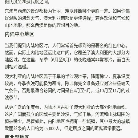
摄氏度至20摄氏度之间。
东澳与西澳的景观都极为壮丽，难以评断哪个更胜一筹。如果你偏
好温暖的海滩天气，澳大利亚南部是更佳选择；若喜欢温和气候和
山地地形，那么西澳是你的理想目的地。
内陆中心地区
当我们提到内陆地区时，人们常常首先想到的是著名的红色中心。
然而，实际上内陆地区远比这广阔，它覆盖了澳大利亚的大部分内
陆区域。在这里，冬季（6月至8月）的夜晚通常非常寒冷，而白天
则相对温暖。
澳大利亚的内陆地区属于干旱的半沙漠地带，降雨稀少，夏季温度
较高，冬季夜晚可能极为寒冷。除非你完全准备好应对这些极端天
气条件，否则最适合访问的时间是在4月至6月，或10月至11月的过
渡季节。
从更广泛的角度看，内陆地区占据了澳大利亚的大部分陆地面积。
这片广阔而孤立的区域主要是沙漠，气候干旱，河流和山脉周围的
植被稀少。尽管如此，内陆地区也拥有一些城镇，其中最大的城镇
爱丽丝泉的人口约为25,000人，但定居点之间的距离通常很远。
西北部地区