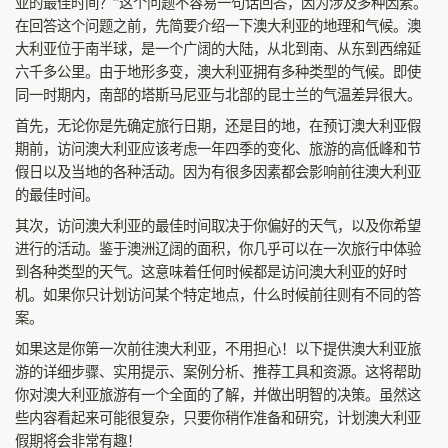
亚的最佳时间？”这个问题不容易一句话回答，因为涉及多种因素。
在回答这个问题之前，先简要介绍一下澳大利亚的地理和气候。澳
大利亚位于南半球，是一个广阔的大陆，从北到南、从东到西绵延
六千多公里。由于地形多变，澳大利亚拥有多种类型的气候。即使
同一时期内，南部的塔斯马尼亚与北部的昆士兰的气温差异很大。
首先，无论你是先确定旅行日期，还是目的地，在预订澳大利亚假
期前，访问澳大利亚应该考虑一年四季的变化、旅游的高低峰和节
假日以及当地的各种活动。因为有很多因素都会影响前往澳大利亚
的最佳时间。
其次，访问澳大利亚的最佳时间取决于你偏好的天气，以及你希望
进行的活动。鉴于澳洲辽阔的面积，你几乎可以在一次旅行中体验
到各种类型的天气。这意味着任何时候都是访问澳大利亚的好时
机。如果你只计划访问某个特定地点，什么时候前往则有不同的答
案。
如果这是你第一次前往澳大利亚，不用担心！以下提供澳大利亚旅
游的详细步骤、实用提示、案例分析、推荐工具和资源。这将帮助
你对澳大利亚旅游有一个全面的了解，并做出明智的决策。虽然这
些内容看起来可能很复杂，只要你稍作准备和研究，计划澳大利亚
假期将会非常有趣！