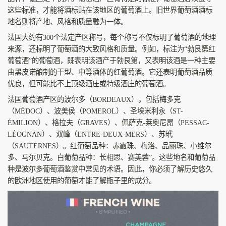
这些标准，才能将酒标贴在该地区的葡萄酒上。旧世界葡萄酒酒标
地名则将产地、风格和质量融为一体。
法国大约有300个法定产区称号，每个称号不仅标明了葡萄酒的地理
来源，还标明了葡萄酒的大致风格和质量。例如，标注为“勃艮第红
葡萄酒”的葡萄酒，既表明该酒产于勃艮第，又表明该酒是一种主要
由黑皮诺酿制的干型、中等酒体的红葡萄酒。它还表明葡萄酒品质
优良，但可能比不上顶级酒庄或特级酒庄的葡萄酒。
法国葡萄酒产区的波尔多（BORDEAUX），包括梅多克
（MÉDOC）、波美侯（POMEROL）、圣埃米利永（ST-
ÉMILION）、格拉夫（GRAVES）、佩萨克-莱奥尼昂（PESSAC-
LÉOGNAN）、双峰（ENTRE-DEUX-MERS）、苏玳
（SAUTERNES）。红葡萄品种：赤霞珠、梅洛、品丽珠、小维尔
多、马尔贝克。白葡萄品种：长相思、赛美蓉”。这些地名和葡萄品
种是波尔多葡萄酒鉴赏中常见的术语。因此，你必须了解历史悠久
的欧洲地区使用的葡萄才能了解瓶子里的成分。