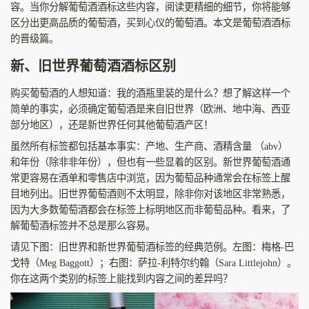
容。当你分解葡萄酒酒标这些内容，阅读更精细的细节，你将能够
区分出更高品质的葡萄酒，买到心仪的葡萄酒。本文是葡萄酒酒标
的晋级篇。
新、旧世界葡萄酒酒标区别
购买葡萄酒的人想知道：我的酒瓶里装的是什么？想了解这样一个
简单的事实，必须确定葡萄酒是来自旧世界（欧洲、地中海、西亚
部分地区），还是新世界任何其他葡萄酒产区！
虽然所有标签都包括基本事实：产地、生产商、酒精含量 （abv）
和年份（除非非年份），但也有一些显着的区别。新世界葡萄酒通
常更容易在酒单和零售店中浏览，因为葡萄品种通常会在标签上醒
目地列出。旧世界葡萄酒则不太明显，除非你对该地区非常熟悉，
因为大多数葡萄酒都会在标签上标明地区而非葡萄品种。看来，了
解葡萄酒标签并不总是那么容易。
请见下图：旧世界和新世界葡萄酒标签的经典范例。左图：梅格-巴
戈特（Meg Baggott）；右图：萨拉-利特尔约翰（Sara Littlejohn）。
你在这两个类别的标签上能找到内容之间的差异吗？