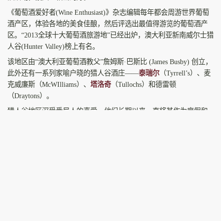
《葡萄酒爱好者(Wine Enthusiast)》杂志编辑每年都会周游世界葡萄
酒产区，体验各地的美食佳酿，然后评选出最值得游览的葡萄酒产
区。“2013全球十大葡萄酒旅游地”已经出炉，澳大利亚新南威尔士猎
人谷(Hunter Valley)榜上有名。
该地区由“澳大利亚葡萄酒教父”詹姆斯·巴斯比 (James Busby) 创立，
此外还有一系列家喻户晓的猎人谷酒庄——
泰瑞尔
（Tyrrell’s）、麦
克威廉斯（McWIlliams）、
塔洛奇
（Tullochs）和德雷顿
（Draytons）。
猎人谷地区深受悉尼人的喜爱，他们长期以来一直将其作为度假和
周末目的地。事实上，它是澳大利亚主要的旅游景点之一，而猎人
谷的品酒是澳大利亚游客的标志性体验之一。
猎人谷分为下猎人区（Lower Hunter）和上猎人区（Upper
Hunter），大多数重要的猎人谷酒庄位于下猎人区，位于断背山脉
（Brokenback Range）的南麓。猎人谷的红葡萄酒以设拉子（shiraz)
葡萄为主，而白葡萄酒则由各种不同的葡萄品种酿造而成，但最有
代表性的莫过于猎人谷赛美蓉（Semillon）。
适合葡萄生长的气候