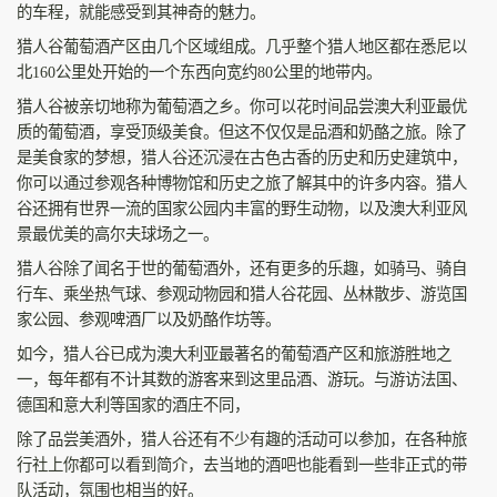
的车程，就能感受到其神奇的魅力。
猎人谷葡萄酒产区由几个区域组成。几乎整个猎人地区都在悉尼以
北160公里处开始的一个东西向宽约80公里的地带内。
猎人谷被亲切地称为葡萄酒之乡。你可以花时间品尝澳大利亚最优
质的葡萄酒，享受顶级美食。但这不仅仅是品酒和奶酪之旅。除了
是美食家的梦想，猎人谷还沉浸在古色古香的历史和历史建筑中，
你可以通过参观各种博物馆和历史之旅了解其中的许多内容。猎人
谷还拥有世界一流的国家公园内丰富的野生动物，以及澳大利亚风
景最优美的高尔夫球场之一。
猎人谷除了闻名于世的葡萄酒外，还有更多的乐趣，如骑马、骑自
行车、乘坐热气球、参观动物园和猎人谷花园、丛林散步、游览国
家公园、参观啤酒厂以及奶酪作坊等。
如今，猎人谷已成为澳大利亚最著名的葡萄酒产区和旅游胜地之
一，每年都有不计其数的游客来到这里品酒、游玩。与游访法国、
德国和意大利等国家的酒庄不同，
除了品尝美酒外，猎人谷还有不少有趣的活动可以参加，在各种旅
行社上你都可以看到简介，去当地的酒吧也能看到一些非正式的带
队活动，氛围也相当的好。