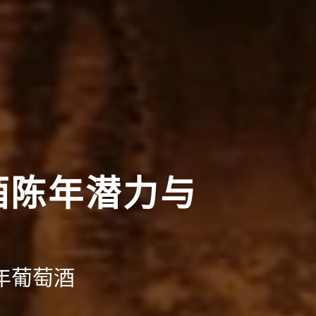
酒陈年潜力与
年葡萄酒